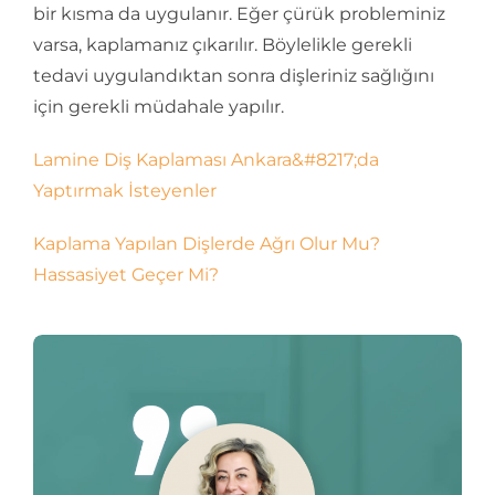
bir kısma da uygulanır. Eğer çürük probleminiz
varsa, kaplamanız çıkarılır. Böylelikle gerekli
tedavi uygulandıktan sonra dişleriniz sağlığını
için gerekli müdahale yapılır.
Lamine Diş Kaplaması Ankara&#8217;da
Yaptırmak İsteyenler
Kaplama Yapılan Dişlerde Ağrı Olur Mu?
Hassasiyet Geçer Mi?