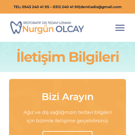
Skip
TEL: 0543 240 41 95 – 0312 240 41 90
|
dentiadis@gmail.com
to
content
Tog
Nav
İletişim Bilgileri
Anasayfa
Tedaviler
Hakkımda
Bizi Arayın
Klinik Foto
Ağız ve diş sağlığınızın tedavi bilgileri
için bizimle iletişime geçebilirsiniz.
Blog