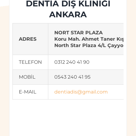
DENTİA DİŞ KLİNİĞİ
ANKARA
NORT STAR PLAZA
ADRES
Koru Mah. Ahmet Taner Kışlalı 
North Star Plaza 4/L Çayyolu /
TELEFON
0312 240 41 90
MOBİL
0543 240 41 95
E-MAIL
dentiadis@gmail.com