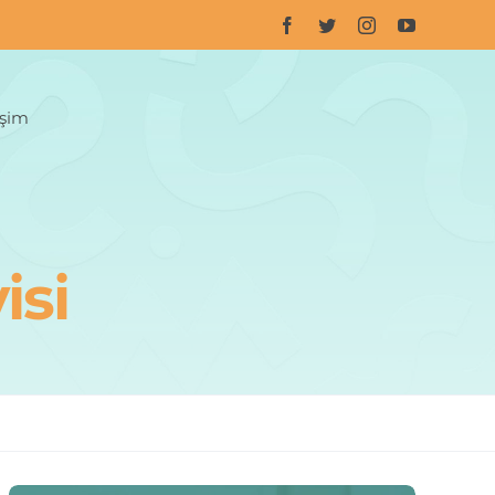
işim
isi