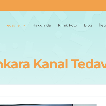
Tedaviler
Hakkımda
Klinik Foto
Blog
İlet
kara Kanal Tedav