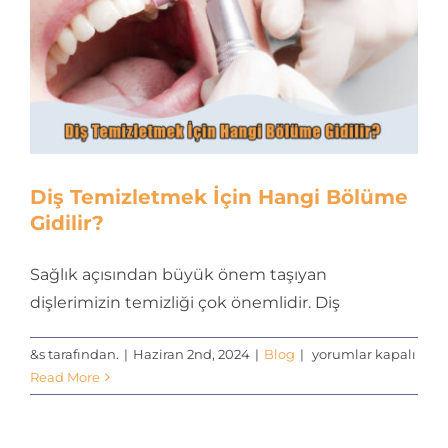
için
Diş Temizletmek İçin Hangi Bölüme
Gidilir?
Sağlık açısından büyük önem taşıyan
dişlerimizin temizliği çok önemlidir. Diş
Diş
&s tarafından.
|
Haziran 2nd, 2024
|
Blog
|
yorumlar kapalı
Temizletmek
Read More
İçin
Hangi
Bölüme