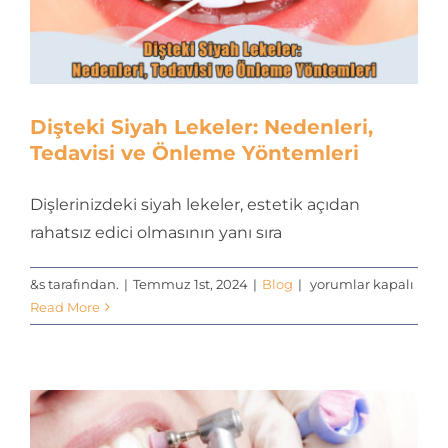
İletişim
Dişteki Siyah Lekeler: Nedenleri,
Tedavisi ve Önleme Yöntemleri
Dişlerinizdeki siyah lekeler, estetik açıdan
rahatsız edici olmasının yanı sıra
Dişteki
&s tarafından.
|
Temmuz 1st, 2024
|
Blog
|
yorumlar kapalı
Siyah
Read More
Lekeler:
Nedenleri,
Tedavisi
ve
Önleme
Yöntemleri