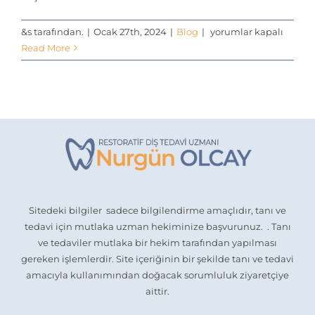
Dişlerim
&s tarafından.
|
Ocak 27th, 2024
|
Blog
|
yorumlar kapalı
Neden
Read More
Sarı?
Diş
Sararması
Nasıl
Geçer?
için
Sitedeki bilgiler sadece bilgilendirme amaçlıdır, tanı ve
tedavi için mutlaka uzman hekiminize başvurunuz. . Tanı
ve tedaviler mutlaka bir hekim tarafından yapılması
gereken işlemlerdir. Site içeriğinin bir şekilde tanı ve tedavi
amacıyla kullanımından doğacak sorumluluk ziyaretçiye
aittir.