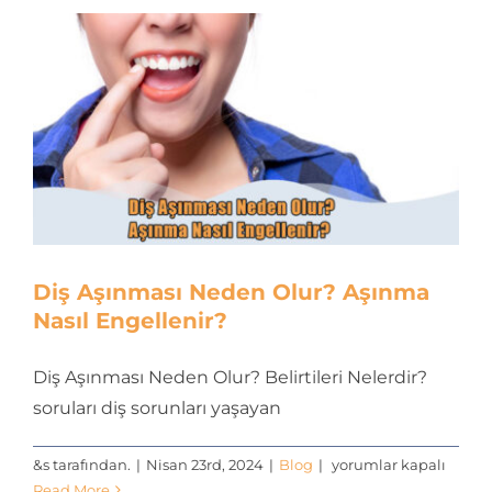
Gidilir?
için
Diş Aşınması Neden Olur? Aşınma
Nasıl Engellenir?
Diş Aşınması Neden Olur? Belirtileri Nelerdir?
soruları diş sorunları yaşayan
Diş
&s tarafından.
|
Nisan 23rd, 2024
|
Blog
|
yorumlar kapalı
Aşınması
Read More