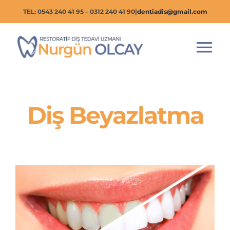
Skip
TEL: 0543 240 41 95 – 0312 240 41 90
|
dentiadis@gmail.com
to
content
Tog
Nav
Anasayfa
Diş Beyazlatma
Tedaviler
Hakkımda
Klinik Foto
Blog