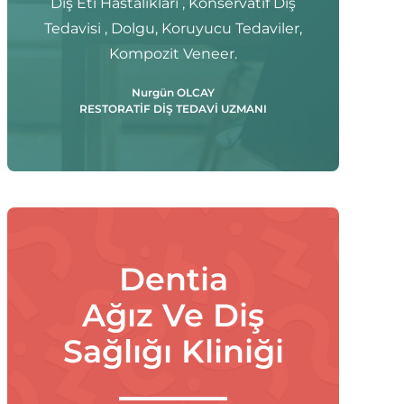
Diş Eti Hastalıkları , Konservatif Diş
Tedavisi , Dolgu, Koruyucu Tedaviler,
Kompozit Veneer.
Nurgün OLCAY
RESTORATİF DİŞ TEDAVİ UZMANI
Dentia
Ağız Ve Diş
Sağlığı Kliniği