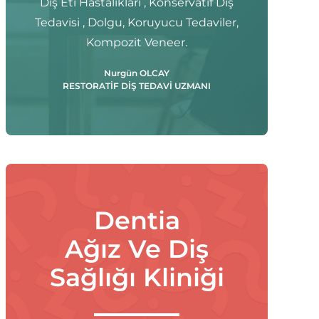
Diş Eti Hastalıkları , Konservatif Diş
Tedavisi , Dolgu, Koruyucu Tedaviler,
Kompozit Veneer.
Nurgün OLCAY
RESTORATİF DİŞ TEDAVİ UZMANI
Dentia
Ağız Ve Diş
Sağlığı Kliniği