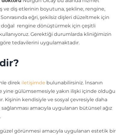
ş doktoru
Nurgün Olcay bu alanda hizmet
 ve diş etlerinin boyutuna, şekline, rengine,
onrasında eğri, şekilsiz dişleri düzeltmek için
ri doğal rengine dönüştürmek için çeşitli
 kullanıyoruz. Gerektiği durumlarda kliniğimizin
göre tedavilerini uygulamaktadır.
dir?
mle direk
iletişimde
bulunabilirsiniz. İnsanın
e yine gülümsemesiyle yakın ilişki içinde olduğu
. Kişinin kendisiyle ve sosyal çevresiyle daha
nın sağlanması amacıyla uygulanan bütünsel ağız
.
ve güzel görünmesi amacıyla uygulanan estetik bir