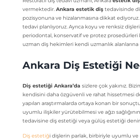
Restoratif diş tedavi uzmanı, Ankara
estetik di
vermektedir.
Ankara estetik diş
tedavisinde diş
pozisyonuna ve hizalanmasına dikkat ediyoruz. S
tedavi planlıyoruz. Ayrıca koyu ve renksiz dişle
periodontal, konservatif ve protez prosedürleri
uzman diş hekimleri kendi uzmanlık alanlarına 
Ankara Diş Estetiği Ne
Diş estetiği Ankara’da
sizlere çok yakınız. Bizi
kendisini daha özgüvenli ve rahat hissetmesi d
yapılan araştırmalarda ortaya konan bir sonuçtur
uyumlu ilişkiler yürütebilmesi ve ağzı sağlığı
tedavisine diş estetiği veya gülüş estetiği denir
Diş estetiğ
i dişlerin parlak, birbiriyle uyumlu 